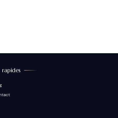
s rapides
g
ntact