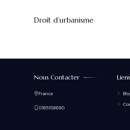
Droit d’urbanisme
Nous Contacter
Lien
France
Blo
Co
0185158690