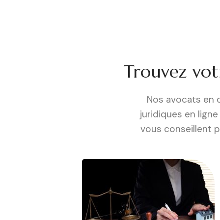
Trouvez votr
Nos avocats en d
juridiques en lig
vous conseillent p