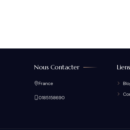
Nous Contacter
Lien
France
Blo
Co
0185158690