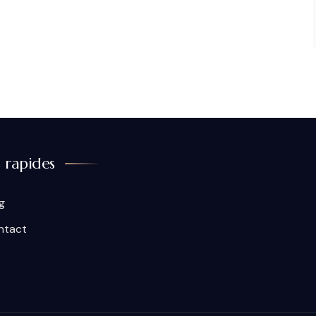
s rapides
g
ntact