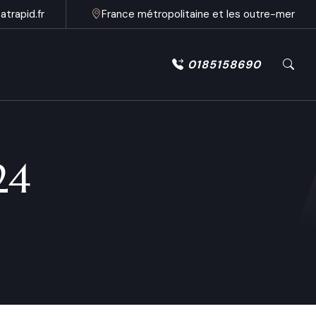
trapid.fr
France métropolitaine et les outre-mer
0185158690
24